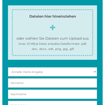
Dateien hier hineinziehen
oder wählen Sie Dateien zum Upload aus
(max.
10 MB
je Datei, erlaubte Dateiformate:
.pdf,
.doc, .docx, .odt, .png, .jpg, .gif
)