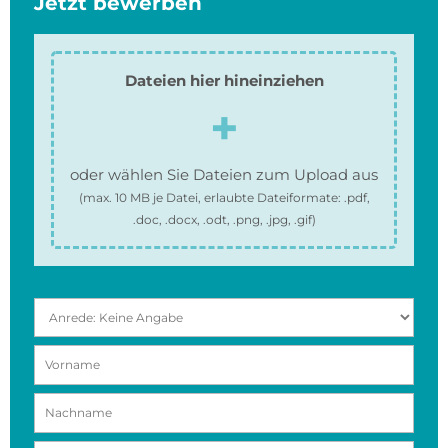
Jetzt bewerben
Dateien hier hineinziehen
oder wählen Sie Dateien zum Upload aus
(max.
10 MB
je Datei, erlaubte Dateiformate:
.pdf,
.doc, .docx, .odt, .png, .jpg, .gif
)