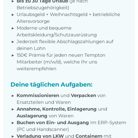
Bis zu 30 Tage Urlaub
(je nach
Betriebszugehörigkeit)
Urlaubsgeld + Weihnachtsgeld + betriebliche
Altersvorsorge
Moderne und bequeme
Arbeitskleidung/Schutzausrüstung
Jederzeit flexible Abschlagszahlungen auf
deinen Lohn
150€ Prämie für jeden neuen Tempton
Mitarbeiter (m/w/d), welche Ihr uns
weiterempfehlen
Deine täglichen Aufgaben:
Kommissionieren
und
Verpacken
von
Ersatzteilen und Waren
Annahme, Kontrolle, Einlagerung
und
Auslagerung
von Waren
Buchen von Ein- und Ausgang
im ERP-System
(PC und Handscanner)
Verladung von LKW
und
Containern
mit