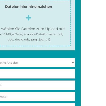
Dateien hier hineinziehen
 wählen Sie Dateien zum Upload aus
x.
10 MB
je Datei, erlaubte Dateiformate:
.pdf,
.doc, .docx, .odt, .png, .jpg, .gif
)