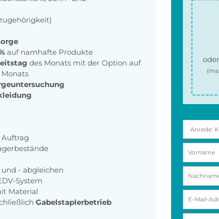
zugehörigkeit)
sorge
 %
auf namhafte Produkte
oder
eitstag
des Monats mit der Option auf
(ma
s Monats
orgeuntersuchung
kleidung
Auftrag
agerbestände
n
und - abgleichen
EDV-System
it Material
schließlich
Gabelstaplerbetrieb