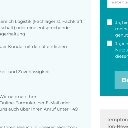
ereich Logistik (Fachlagerist, Fachkraft
Ja, h
rtschaft) oder eine entsprechende
meine
Lagerhaltung
genut
Ja, ic
der Kunde mit den öffentlichen
Nutz
diesen
eit und Zuverlässigkeit
B
 Wir nehmen Ihre
nline-Formular, per E-Mail oder
r uns auch über Ihren Anruf unter +49
Tempton 
Top-Bewe
er Ihren Besuch in unserer Tempton-