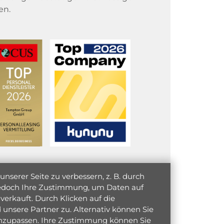
en.
serer Seite zu verbessern, z. B. durch
 jedoch Ihre Zustimmung, um Daten auf
verkauft. Durch Klicken auf die
unsere Partner zu. Alternativ können Sie
 anzupassen. Ihre Zustimmung können Sie
initiativ bewerben