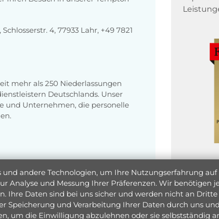
Leistung
chlosserstr. 4, 77933 Lahr, +49 7821
eit mehr als 250 Niederlassungen
enstleistern Deutschlands. Unser
e und Unternehmen, die personelle
en.
und andere Technologien, um Ihre Nutzungserfahrung auf un
 zur Analyse und Messung Ihrer Präferenzen. Wir benötigen
. Ihre Daten sind bei uns sicher und werden nicht an Dritte 
er Speicherung und Verarbeitung Ihrer Daten durch uns und 
ken, um die Einwilligung abzulehnen oder sie selbstständig
Jetzt 