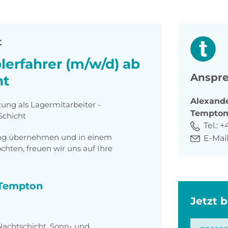
t
lerfahrer (m/w/d) ab
Anspre
ht
Alexand
zung als Lagermitarbeiter -
Tempto
 Schicht
Tel.:
+4
tung übernehmen und in einem
E-Mail
ten, freuen wir uns auf Ihre
i Tempton
Jetzt 
Nachtschicht, Sonn- und