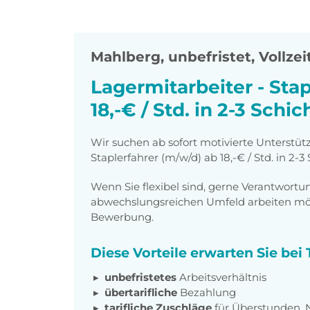
Mahlberg
,
unbefristet, Vollzei
Lagermitarbeiter - Stap
18,-€ / Std. in 2-3 Schic
Wir suchen ab sofort motivierte Unterstüt
Staplerfahrer (m/w/d) ab 18,-€ / Std. in 2-3
Wenn Sie flexibel sind, gerne Verantwor
abwechslungsreichen Umfeld arbeiten möch
Bewerbung.
Diese Vorteile erwarten Sie be
unbefristetes
Arbeitsverhältnis
übertarifliche
Bezahlung
tarifliche Zuschläge
für Überstunden, 