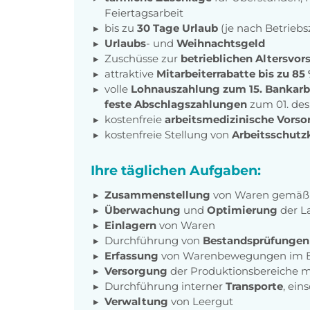
Feiertagsarbeit
bis zu
30 Tage Urlaub
(je nach Betriebs
Urlaubs
- und
Weihnachtsgeld
Zuschüsse zur
betrieblichen Altersvor
attraktive
Mitarbeiterrabatte bis zu 85
volle
Lohnauszahlung zum 15. Bankarb
feste Abschlagszahlungen
zum 01. de
kostenfreie
arbeitsmedizinische Vors
kostenfreie Stellung von
Arbeitsschutz
Ihre täglichen Aufgaben:
Zusammenstellung
von Waren gemäß 
Überwachung
und
Optimierung
der L
Einlagern
von Waren
Durchführung von
Bestandsprüfunge
Erfassung
von Warenbewegungen im 
Versorgung
der Produktionsbereiche m
Durchführung interner
Transporte
, ein
Verwaltung
von Leergut