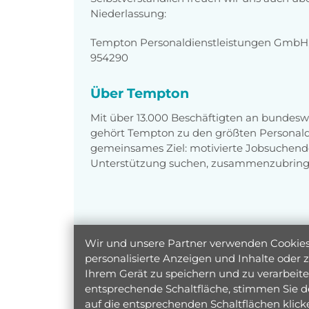
Niederlassung:
Tempton Personaldienstleistungen GmbH, S
954290
Über Tempton
Mit über 13.000 Beschäftigten an bundesw
gehört Tempton zu den größten Personaldi
gemeinsames Ziel: motivierte Jobsuchend
Unterstützung suchen, zusammenzubring
Wir und unsere Partner verwenden Cookies 
personalisierte Anzeigen und Inhalte oder
Ihrem Gerät zu speichern und zu verarbeiten
entsprechende Schaltfläche, stimmen Sie d
auf die entsprechenden Schaltflächen klic