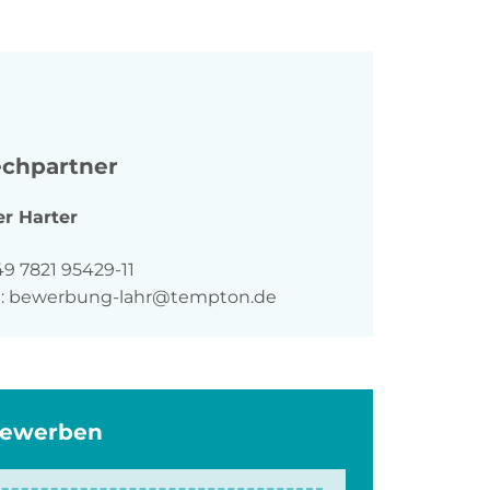
chpartner
er
Harter
n
9 7821 95429-11
:
bewerbung-lahr@tempton.de
bewerben