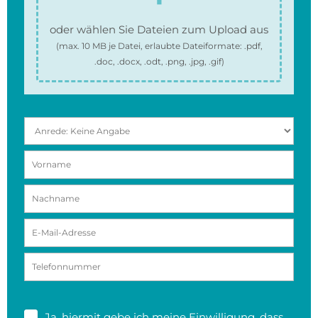
oder wählen Sie Dateien zum Upload aus
(max.
10 MB
je Datei, erlaubte Dateiformate:
.pdf,
.doc, .docx, .odt, .png, .jpg, .gif
)
Ja, hiermit gebe ich meine
Einwilligung
, dass