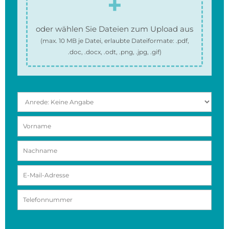
oder wählen Sie Dateien zum Upload aus
(max.
10 MB
je Datei, erlaubte Dateiformate:
.pdf,
.doc, .docx, .odt, .png, .jpg, .gif
)