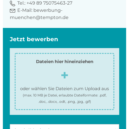
Tel.:
+49 89 75075463-27
E-Mail:
bewerbung-
muenchen@tempton.de
Jetzt bewerben
Dateien hier hineinziehen
oder wählen Sie Dateien zum Upload aus
(max.
10 MB
je Datei, erlaubte Dateiformate:
.pdf,
.doc, .docx, .odt, .png, .jpg, .gif
)