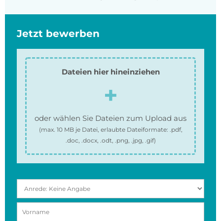
Jetzt bewerben
Dateien hier hineinziehen
oder wählen Sie Dateien zum Upload aus
(max.
10 MB
je Datei, erlaubte Dateiformate:
.pdf,
.doc, .docx, .odt, .png, .jpg, .gif
)