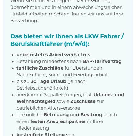
Wenn Sie flexibel sind, gerne Verantwortung
übernehmen und in einem abwechslungsreichen
Umfeld arbeiten möchten, freuen wir uns auf Ihre
Bewerbung.
Das bieten wir Ihnen als LKW Fahrer /
Berufskraftfahrer (m/w/d):
unbefristetes Arbeitsverhältnis
Bezahlung mindestens nach
BAP-Tarifvertrag
tarifliche Zuschläge
für Überstunden,
Nachtschicht, Sonn- und Feiertagsarbeit
bis zu
30 Tage Urlaub
(je nach
Betriebszugehörigkeit)
anerkannte Sozialleistungen, inkl.
Urlaubs- und
Weihnachtsgeld
sowie
Zuschüsse
zur
betrieblichen Altersvorsorge
persönliche
Betreuung
und
Beratung
durch
einen
festen Ansprechpartner
in Ihrer
Niederlassung
kostenfreie Stellung
von