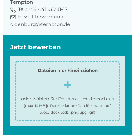
Tempton
Tel.:
+49 441 96281-17
E-Mail:
bewerbung-
oldenburg@tempton.de
Jetzt bewerben
Dateien hier hineinziehen
oder wählen Sie Dateien zum Upload aus
(max.
10 MB
je Datei, erlaubte Dateiformate:
.pdf,
.doc, .docx, .odt, .png, .jpg, .gif
)