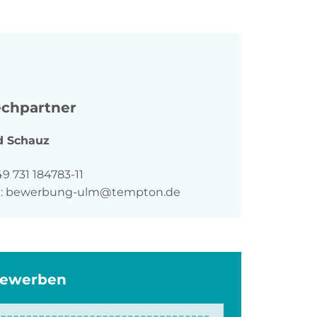
chpartner
d
Schauz
n
9 731 184783-11
:
bewerbung-ulm@tempton.de
bewerben