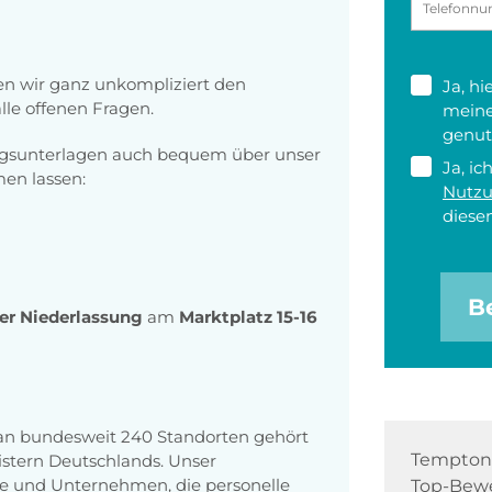
n wir ganz unkompliziert den
Ja, h
le offenen Fragen.
meine
genut
ngsunterlagen auch bequem über unser
Ja, ic
n lassen:
Nutz
diesen
B
rer Niederlassung
am
Marktplatz 15-16
 an bundesweit 240 Standorten gehört
Tempton 
stern Deutschlands. Unser
e und Unternehmen, die personelle
Top-Bewe