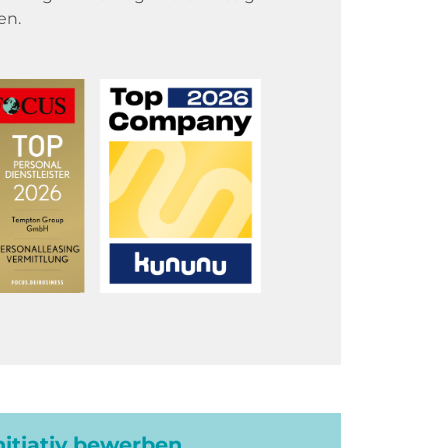
en.
initiativ bewerben