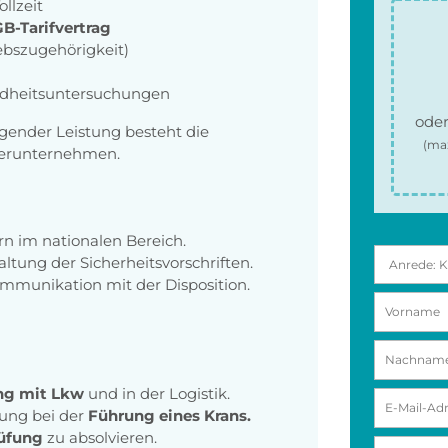
ollzeit
B-Tarifvertrag
ebszugehörigkeit)
dheitsuntersuchungen
oder
gender Leistung besteht die
(ma
tnerunternehmen.
n im nationalen Bereich.
ltung der Sicherheitsvorschriften.
mmunikation mit der Disposition.
ng mit Lkw
und in der Logistik.
ung bei der
Führung eines Krans.
rüfung
zu absolvieren.