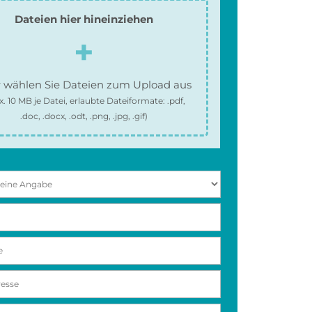
Dateien hier hineinziehen
 wählen Sie Dateien zum Upload aus
x.
10 MB
je Datei, erlaubte Dateiformate:
.pdf,
.doc, .docx, .odt, .png, .jpg, .gif
)