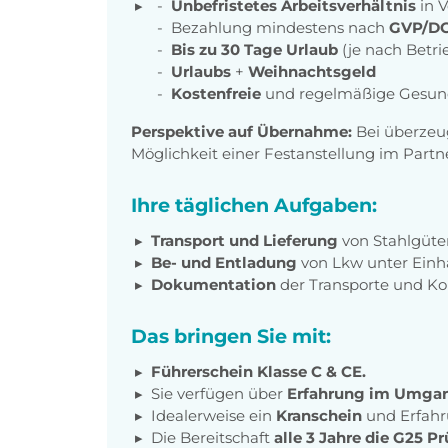
Unbefristetes Arbeitsverhältnis
in V
Bezahlung mindestens nach
GVP/DG
Bis zu 30 Tage Urlaub
(je nach Betri
Urlaubs
+
Weihnachtsgeld
Kostenfreie
und regelmäßige Gesun
Perspektive auf Übernahme:
Bei überzeu
Möglichkeit einer Festanstellung im Par
Ihre täglichen Aufgaben:
Transport und Lieferung
von Stahlgüter
Be- und Entladung
von Lkw unter Einha
Dokumentation
der Transporte und Ko
Das bringen Sie mit:
Führerschein Klasse C & CE.
Sie verfügen über
Erfahrung im Umga
Idealerweise ein
Kranschein
und Erfahr
Die Bereitschaft
alle 3 Jahre die G25 P