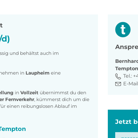
t
/d)
Anspre
ässig und behältst auch im
Bernhar
Tempto
ernehmen in
Laupheim
eine
Tel.:
+4
E-Mail
ellung
in
Vollzeit
übernimmst du den
er Fernverkehr
, kümmerst dich um die
für einen reibungslosen Ablauf im
Jetzt 
i Tempton