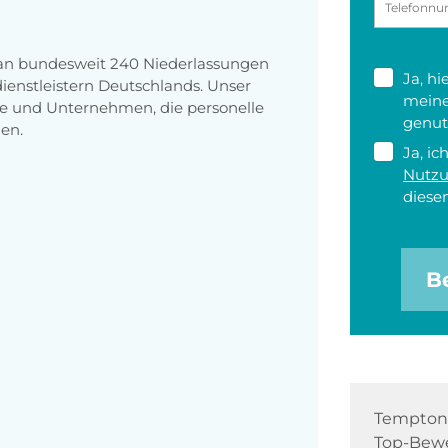
 an bundesweit 240 Niederlassungen
Ja, h
enstleistern Deutschlands. Unser
meine
e und Unternehmen, die personelle
genut
en.
Ja, ic
Nutz
diesen
B
Tempton 
Top-Bewe