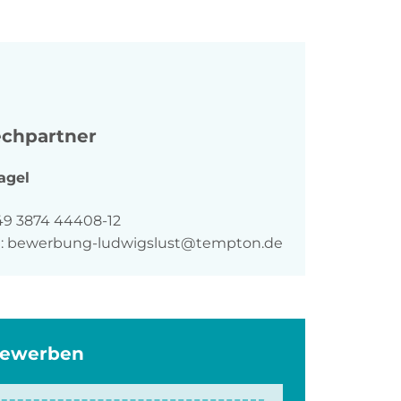
chpartner
agel
n
49 3874 44408-12
:
bewerbung-ludwigslust@tempton.de
bewerben