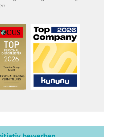
en.
initiativ bewerben