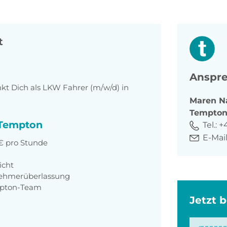
t
Anspre
t Dich als LKW Fahrer (m/w/d) in
Maren
N
Tempto
i Tempton
Tel.:
+
E-Mail
 € pro Stunde
icht
nehmerüberlassung
mpton-Team
Jetzt 