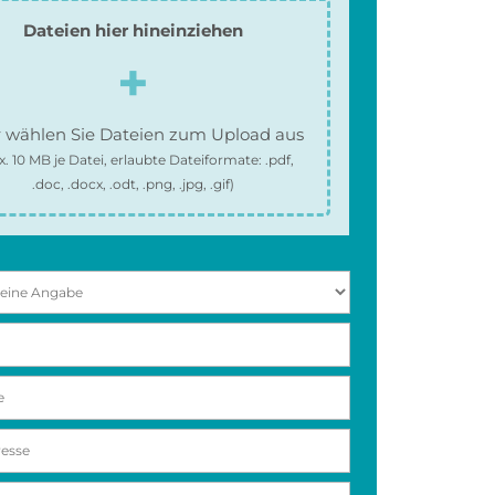
Dateien hier hineinziehen
 wählen Sie Dateien zum Upload aus
x.
10 MB
je Datei, erlaubte Dateiformate:
.pdf,
.doc, .docx, .odt, .png, .jpg, .gif
)