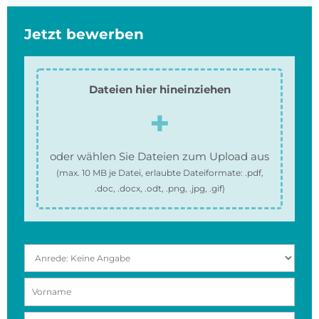
Jetzt bewerben
Dateien hier hineinziehen
oder wählen Sie Dateien zum Upload aus
(max.
10 MB
je Datei, erlaubte Dateiformate:
.pdf,
.doc, .docx, .odt, .png, .jpg, .gif
)