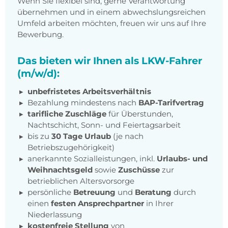
Wenn Sie flexibel sind, gerne Verantwortung
übernehmen und in einem abwechslungsreichen
Umfeld arbeiten möchten, freuen wir uns auf Ihre
Bewerbung.
Das bieten wir Ihnen als LKW-Fahrer
(m/w/d):
unbefristetes Arbeitsverhältnis
Bezahlung mindestens nach
BAP-Tarifvertrag
tarifliche Zuschläge
für Überstunden,
Nachtschicht, Sonn- und Feiertagsarbeit
bis zu
30 Tage Urlaub
(je nach
Betriebszugehörigkeit)
anerkannte Sozialleistungen, inkl.
Urlaubs- und
Weihnachtsgeld
sowie
Zuschüsse
zur
betrieblichen Altersvorsorge
persönliche
Betreuung
und
Beratung
durch
einen
festen Ansprechpartner
in Ihrer
Niederlassung
kostenfreie Stellung
von