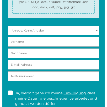
(max.
10 MB
je Datei, erlaubte Dateiformate:
.pdf,
.doc, .docx, .odt, .png, .jpg, .gif
)
Ja, hiermit gebe ich meine
Einwilligung
, dass
meine Daten wie beschrieben verarbeitet und
genutzt werden dürfen.