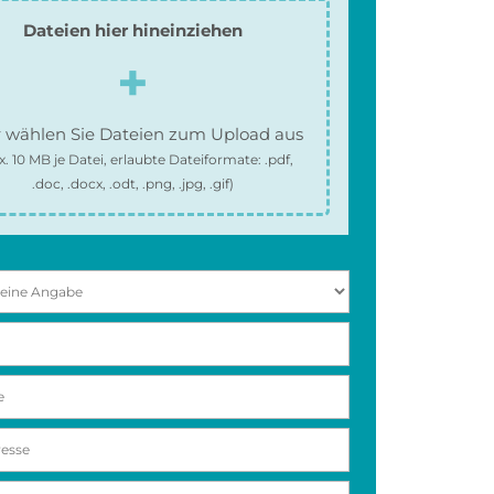
Dateien hier hineinziehen
 wählen Sie Dateien zum Upload aus
x.
10 MB
je Datei, erlaubte Dateiformate:
.pdf,
.doc, .docx, .odt, .png, .jpg, .gif
)