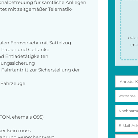
onalbetreuung für sämtliche Anliegen
tet mit zeitgemäßer Telematik-
oder
nalen Fernverkehr mit Sattelzug
(ma
, Papier und Getränke
d Entladetätigkeiten
adungssicherung
Fahrtantritt zur Sicherstellung der
 Fahrzeuge
 (FQN, ehemals Q95)
er kein muss
rfahrung wünschenswert