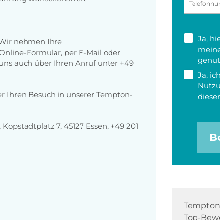
Ja, h
 Wir nehmen Ihre
meine
nline-Formular, per E-Mail oder
genut
r uns auch über Ihren Anruf unter +49
Ja, ic
Nutz
er Ihren Besuch in unserer Tempton-
diesen
opstadtplatz 7, 45127 Essen, +49 201
B
Tempton 
Top-Bewe