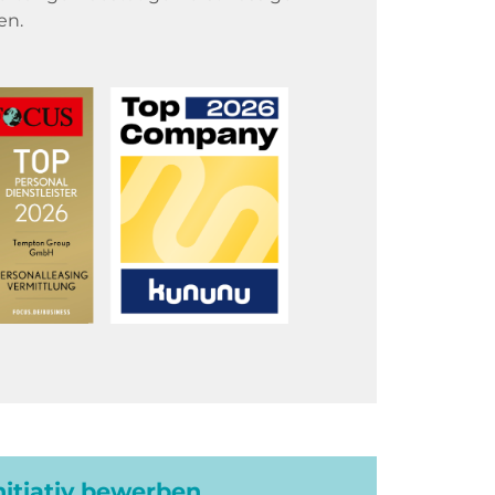
en.
initiativ bewerben