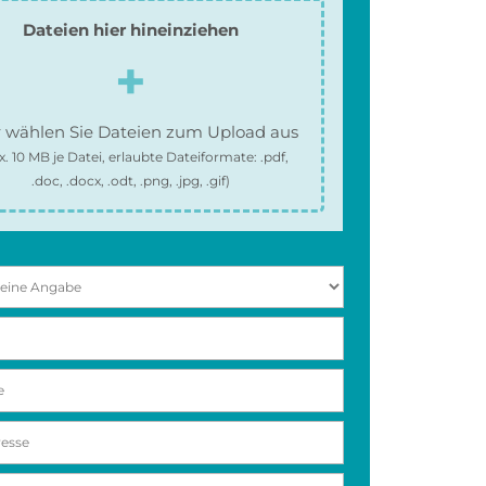
Dateien hier hineinziehen
 wählen Sie Dateien zum Upload aus
x.
10 MB
je Datei, erlaubte Dateiformate:
.pdf,
.doc, .docx, .odt, .png, .jpg, .gif
)