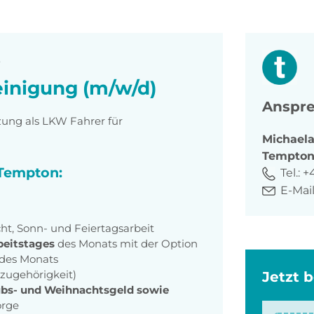
t
einigung (m/w/d)
Anspre
zung als LKW Fahrer für
Michael
Tempto
 Tempton:
Tel.:
+4
E-Mail
ht, Sonn- und Feiertagsarbeit
beitstages
des Monats mit der Option
 des Monats
szugehörigkeit)
Jetzt 
ubs- und Weihnachtsgeld sowie
orge