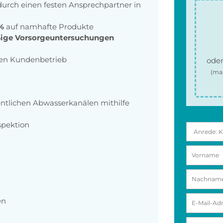
urch einen festen Ansprechpartner in
5%
auf namhafte Produkte
ige Vorsorgeuntersuchungen
en Kundenbetrieb
oder
(ma
entlichen Abwasserkanälen mithilfe
spektion
en