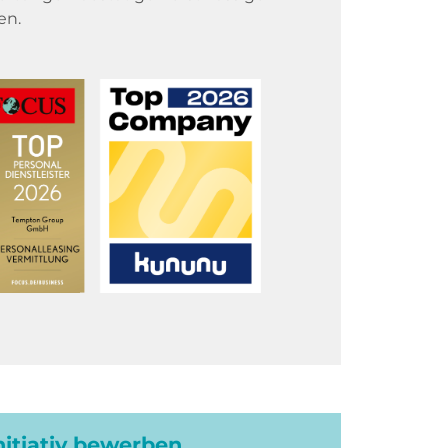
en.
initiativ bewerben