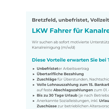
Bretzfeld
,
unbefristet, Vollzei
LKW Fahrer für Kanalr
Wir suchen ab sofort motivierte Unterstüt
Kanalreinigung (m/w/d)
Diese Vorteile erwarten Sie bei
Unbefristet
er Arbeitsvertrag
Übertarifliche Bezahlung
Zuschläge
für Überstunden, Nachtschic
Volle Lohnauszahlung zum 15. Bankar
auf feste
Abschlagszahlungen
zum 01.
Bis zu 30 Tage Urlaub
(je nach Betrieb
Anerkannte Sozialleistungen, inkl.
Urla
Zuschüsse
zur betrieblichen Altersvors