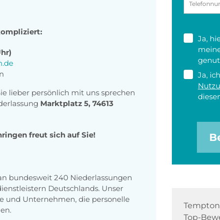
ompliziert:
Ja, h
meine
Uhr)
genut
.de
en
Ja, ic
Nutz
Sie lieber persönlich mit uns sprechen
diesen
derlassung
Marktplatz 5, 74613
ngen freut sich auf Sie!
B
 an bundesweit 240 Niederlassungen
enstleistern Deutschlands. Unser
e und Unternehmen, die personelle
Tempton 
en.
Top-Bewe