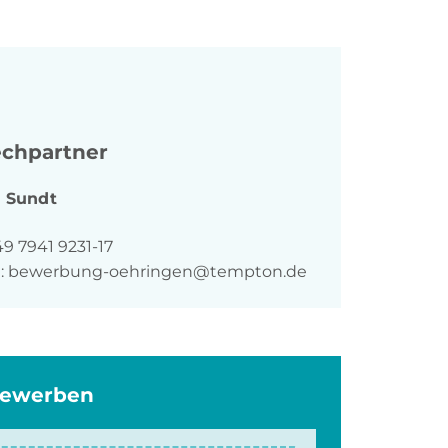
chpartner
a
Sundt
n
9 7941 9231-17
:
bewerbung-oehringen@tempton.de
bewerben