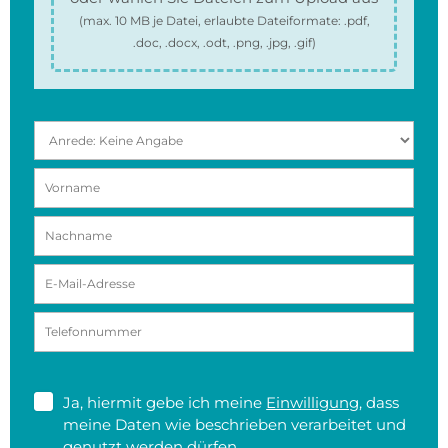
(max.
10 MB
je Datei, erlaubte Dateiformate:
.pdf,
.doc, .docx, .odt, .png, .jpg, .gif
)
Ja, hiermit gebe ich meine
Einwilligung
, dass
meine Daten wie beschrieben verarbeitet und
genutzt werden dürfen.