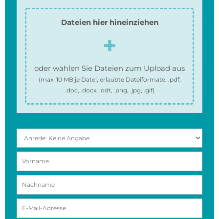
Dateien hier hineinziehen
oder wählen Sie Dateien zum Upload aus
(max.
10 MB
je Datei, erlaubte Dateiformate:
.pdf,
.doc, .docx, .odt, .png, .jpg, .gif
)