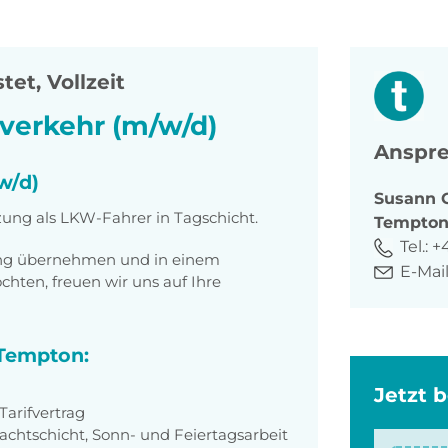
tet, Vollzeit
hverkehr (m/w/d)
Anspre
w/d)
Susann
zung als LKW-Fahrer in Tagschicht.
Tempto
Tel.:
+
tung übernehmen und in einem
E-Mail
ten, freuen wir uns auf Ihre
 Tempton:
Jetzt 
arifvertrag
achtschicht, Sonn- und Feiertagsarbeit