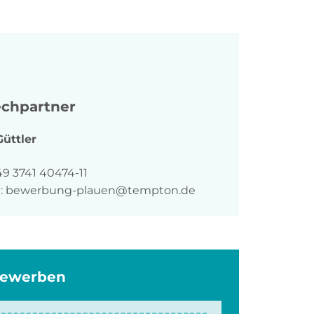
chpartner
Güttler
n
49 3741 40474-11
:
bewerbung-plauen@tempton.de
bewerben