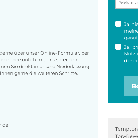
Ja, h
meine
genut
Ja, ic
erne über unser Online-Formular, per
Nutz
 lieber persönlich mit uns sprechen
diesen
en Sie direkt in unsere Niederlassung.
Ihnen gerne die weiteren Schritte.
B
n.de
Tempton 
Top-Bewe