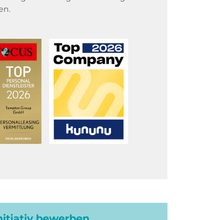
en.
initiativ bewerben