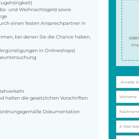
zugehörigkeit)
aubs- und Weihnachtsgeld sowie
orge
rch einen festen Ansprechpartner in
men, bei denen Sie die Chance haben,
oder
(ma
 Vergünstigungen in Onlineshops)
rgeuntersuchung
 Nahverkehr
d halten die gesetzlichen Vorschriften
e ordnungsgemäße Dokumentation