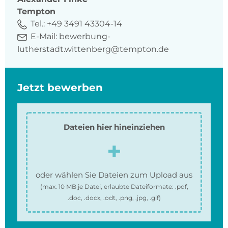
Tempton
Tel.:
+49 3491 43304-14
E-Mail:
bewerbung-
lutherstadt.wittenberg@tempton.de
Jetzt bewerben
Dateien hier hineinziehen
oder wählen Sie Dateien zum Upload aus
(max.
10 MB
je Datei, erlaubte Dateiformate:
.pdf,
.doc, .docx, .odt, .png, .jpg, .gif
)