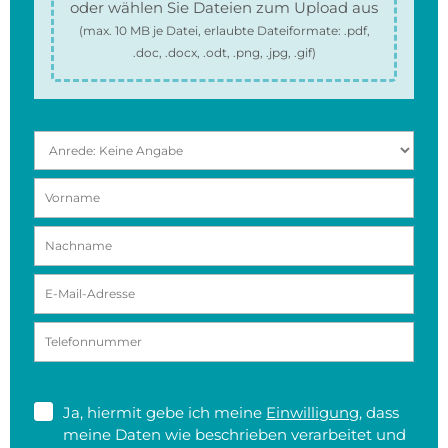
oder wählen Sie Dateien zum Upload aus
(max.
10 MB
je Datei, erlaubte Dateiformate:
.pdf,
.doc, .docx, .odt, .png, .jpg, .gif
)
Ja, hiermit gebe ich meine
Einwilligung
, dass
meine Daten wie beschrieben verarbeitet und