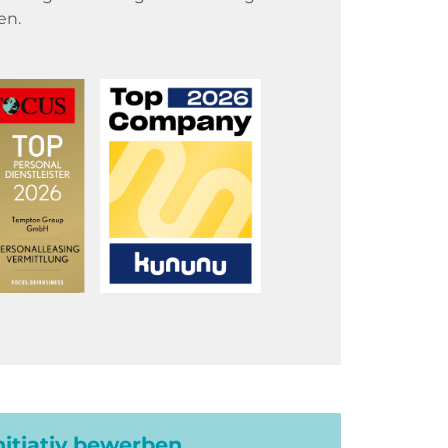
en.
initiativ bewerben