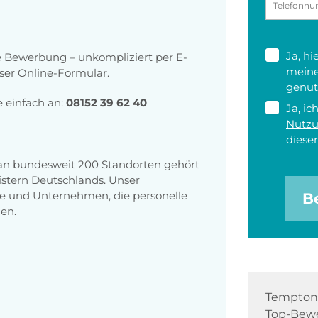
Ja, h
re Bewerbung – unkompliziert per E-
meine
ser Online-Formular.
genut
e einfach an:
08152 39 62 40
Ja, ic
Nutz
diesen
 an bundesweit 200 Standorten gehört
stern Deutschlands. Unser
e und Unternehmen, die personelle
B
en.
Tempton 
Top-Bewe