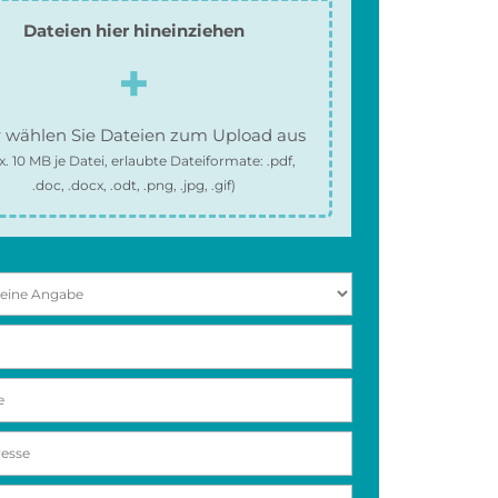
Dateien hier hineinziehen
 wählen Sie Dateien zum Upload aus
x.
10 MB
je Datei, erlaubte Dateiformate:
.pdf,
.doc, .docx, .odt, .png, .jpg, .gif
)