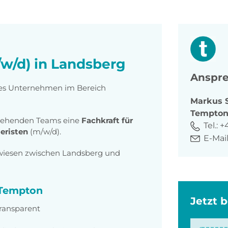
/w/d) in Landsberg
Anspre
rtes Unternehmen im Bereich
Markus
Tempto
stehenden Teams eine
Fachkraft für
Tel.:
+
eristen
(m/w/d).
E-Mail
hwiesen zwischen Landsberg und
i Tempton
Jetzt 
transparent