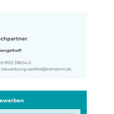
chpartner
Sengelhoff
n
49 8152 39624-0
:
bewerbung-seefeld@tempton.de
bewerben