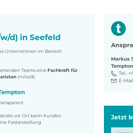
w/d) in Seefeld
Anspre
rtes Unternehmen im Bereich
Markus
Tempto
stehenden Teams eine
Fachkraft für
Tel.:
+
eristen
(m/w/d).
E-Mail
i Tempton
transparent
direkt vor Ort beim Kunden
Jetzt 
ine Festanstellung