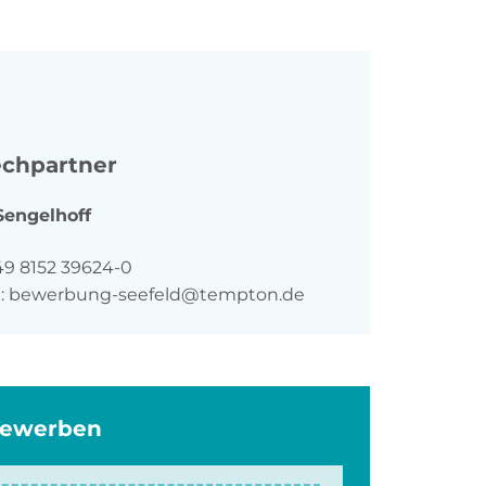
chpartner
Sengelhoff
n
49 8152 39624-0
:
bewerbung-seefeld@tempton.de
bewerben