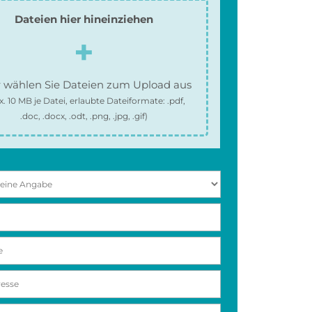
Dateien hier hineinziehen
 wählen Sie Dateien zum Upload aus
x.
10 MB
je Datei, erlaubte Dateiformate:
.pdf,
.doc, .docx, .odt, .png, .jpg, .gif
)