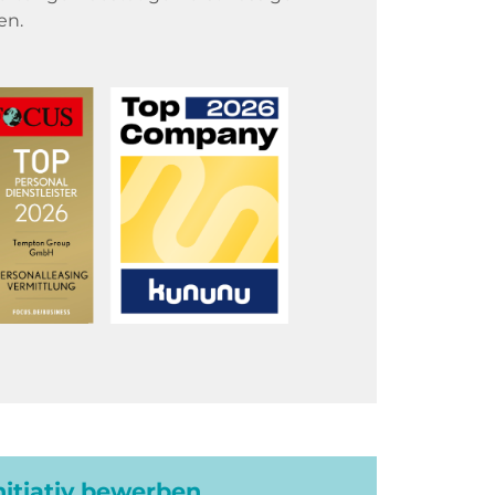
en.
initiativ bewerben