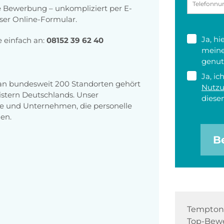
re Bewerbung – unkompliziert per E-
ser Online-Formular.
Ja, h
e einfach an:
08152 39 62 40
meine
genut
Ja, ic
 an bundesweit 200 Standorten gehört
Nutz
stern Deutschlands. Unser
diesen
e und Unternehmen, die personelle
en.
B
Tempton 
Top-Bewe