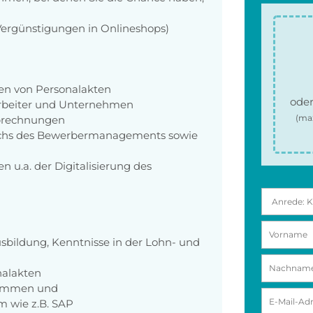
 Vergünstigungen in Onlineshops)
ren von Personalakten
oder
arbeiter und Unternehmen
(ma
brechnungen
eichs des Bewerbermanagements sowie
n u.a. der Digitalisierung des
bildung, Kenntnisse in der Lohn- und
nalakten
rammen und
 wie z.B. SAP