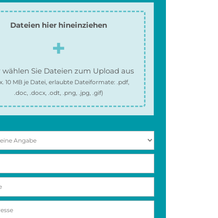
Dateien hier hineinziehen
 wählen Sie Dateien zum Upload aus
x.
10 MB
je Datei, erlaubte Dateiformate:
.pdf,
.doc, .docx, .odt, .png, .jpg, .gif
)