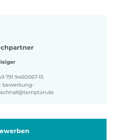
chpartner
leiger
n
49 791 9460067-15
:
bewerbung-
ischhall@tempton.de
bewerben