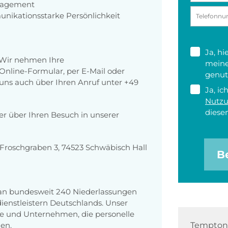
anagement
unikationsstarke Persönlichkeit
Ja, h
 Wir nehmen Ihre
meine
nline-Formular, per E-Mail oder
genut
r uns auch über Ihren Anruf unter +49
Ja, ic
Nutz
diesen
der über Ihren Besuch in unserer
roschgraben 3, 74523 Schwäbisch Hall
B
 an bundesweit 240 Niederlassungen
enstleistern Deutschlands. Unser
e und Unternehmen, die personelle
en.
Tempton 