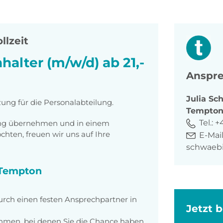
llzeit
alter (m/w/d) ab 21,-
Anspre
Julia
Sch
zung für die Personalabteilung.
Tempto
Tel.:
+
tung übernehmen und in einem
ten, freuen wir uns auf Ihre
E-Mail
schwaeb
i Tempton
rch einen festen Ansprechpartner in
Jetzt 
men, bei denen Sie die Chance haben,