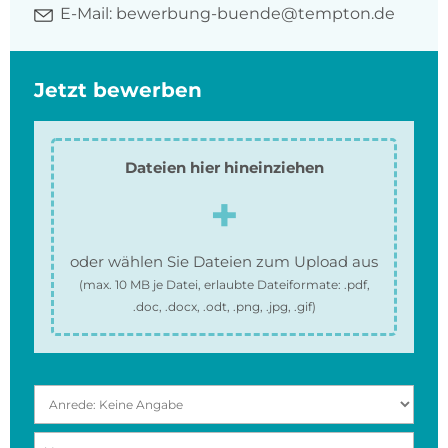
E-Mail:
bewerbung-buende@tempton.de
Jetzt bewerben
Dateien hier hineinziehen
oder wählen Sie Dateien zum Upload aus
(max.
10 MB
je Datei, erlaubte Dateiformate:
.pdf,
.doc, .docx, .odt, .png, .jpg, .gif
)