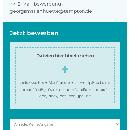
E-Mail:
bewerbung-
georgsmarienhuette@tempton.de
Jetzt bewerben
Dateien hier hineinziehen
oder wählen Sie Dateien zum Upload aus
(max.
10 MB
je Datei, erlaubte Dateiformate:
.pdf,
.doc, .docx, .odt, .png, .jpg, .gif
)