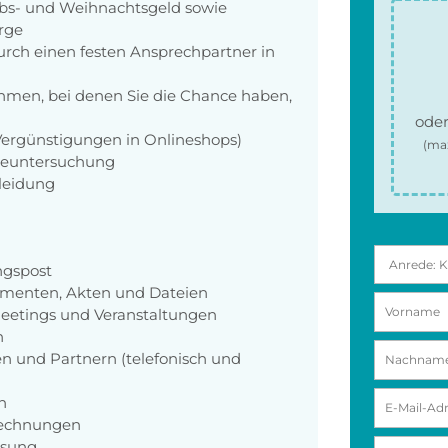
aubs- und Weihnachtsgeld sowie
orge
rch einen festen Ansprechpartner in
men, bei denen Sie die Chance haben,
oder
 Vergünstigungen in Onlineshops)
(ma
rgeuntersuchung
kleidung
ngspost
umenten, Akten und Dateien
Meetings und Veranstaltungen
n
n und Partnern (telefonisch und
n
rechnungen
ssung