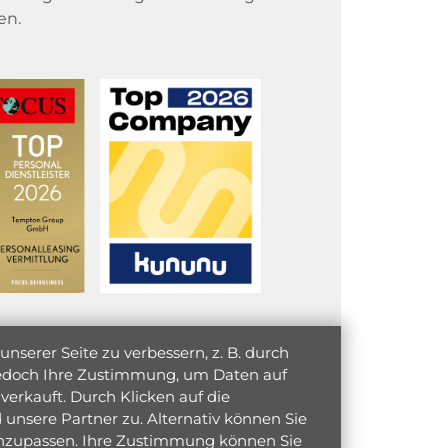
en.
serer Seite zu verbessern, z. B. durch
 jedoch Ihre Zustimmung, um Daten auf
verkauft. Durch Klicken auf die
unsere Partner zu. Alternativ können Sie
 anzupassen. Ihre Zustimmung können Sie
initiativ bewerben