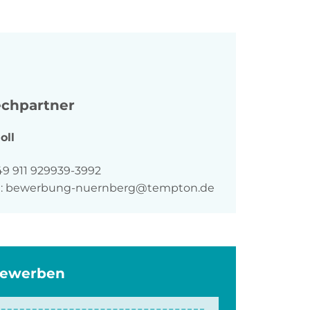
chpartner
oll
n
49 911 929939-3992
:
bewerbung-nuernberg@tempton.de
bewerben