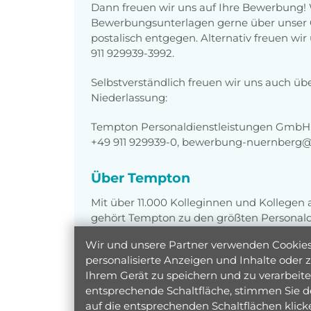
Dann freuen wir uns auf Ihre Bewerbung!
Bewerbungsunterlagen gerne über unser O
postalisch entgegen. Alternativ freuen wi
911 929939-3992.
Selbstverständlich freuen wir uns auch üb
Niederlassung:
Tempton Personaldienstleistungen GmbH,
+49 911 929939-0, bewerbung-nuernberg
Über Tempton
Mit über 11.000 Kolleginnen und Kollegen
gehört Tempton zu den größten Personaldi
gemeinsames Ziel: motivierte Jobsuchend
Wir und unsere Partner verwenden Cookies 
Unterstützung suchen, zusammenzubring
personalisierte Anzeigen und Inhalte oder
Ihrem Gerät zu speichern und zu verarbeiten
entsprechende Schaltfläche, stimmen Sie d
auf die entsprechenden Schaltflächen klic