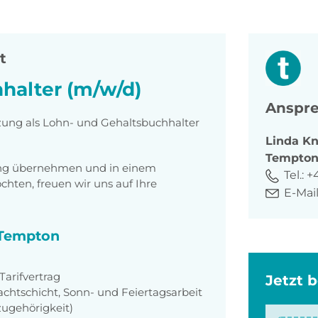
t
halter (m/w/d)
Anspre
tzung als Lohn- und Gehaltsbuchhalter
Linda
Kn
Tempto
tung übernehmen und in einem
Tel.:
+
ten, freuen wir uns auf Ihre
E-Mail
i Tempton
arifvertrag
Jetzt 
achtschicht, Sonn- und Feiertagsarbeit
zugehörigkeit)