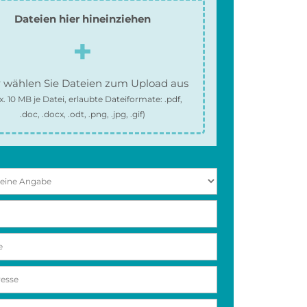
Dateien hier hineinziehen
 wählen Sie Dateien zum Upload aus
x.
10 MB
je Datei, erlaubte Dateiformate:
.pdf,
.doc, .docx, .odt, .png, .jpg, .gif
)