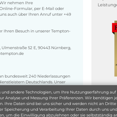
 Wir nehmen Ihre
Leistung
nline-Formular, per E-Mail oder
r uns auch über Ihren Anruf unter +49
er Ihren Besuch in unserer Tempton-
 Ulmenstraße 52 E, 90443 Nürnberg,
@tempton.de
 an bundesweit 240 Niederlassungen
enstleistern Deutschlands. Unser
e und Unternehmen, die personelle
und andere Technologien, um Ihre Nutzungserfahrung auf un
en.
 zur Analyse und Messung Ihrer Präferenzen. Wir benötigen
. Ihre Daten sind bei uns sicher und werden nicht an Dritte 
er Speicherung und Verarbeitung Ihrer Daten durch uns und 
ken, um die Einwilligung abzulehnen oder sie selbstständig
Jetzt 