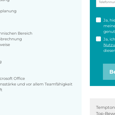
nplanung
Ja, h
meine
genut
nnischen Bereich
nabrechnung
Ja, ic
weise
Nutz
diesen
g
B
rosoft Office
onsstärke und vor allem Teamfähigkeit
ft
Tempton 
Top-Bewe