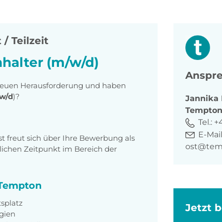
 / Teilzeit
halter (m/w/d)
Anspre
r neuen Herausforderung und haben
w/d
)?
Jannika
Tempto
Tel.:
+
E-Mail
t freut sich über Ihre Bewerbung als
ost@tem
chen Zeitpunkt im Bereich der
i Tempton
tsplatz
Jetzt 
gien