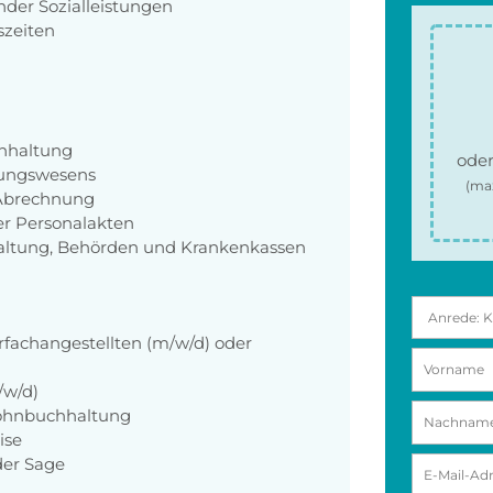
nder Sozialleistungen
szeiten
hhaltung
oder
gungswesens
(ma
 Abrechnung
r Personalakten
ltung, Behörden und Krankenkassen
fachangestellten (m/w/d) oder
/w/d)
Lohnbuchhaltung
ise
der Sage