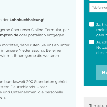
in der
Lohnbuchhaltung
!
Ja, h
erne über unser Online-Formular, per
meine
empton.de
oder postalisch entgegen.
genut
Ja, ic
en möchten, dann rufen Sie uns an unter
Nutz
in unsere Niederlassung. Bei einer
diesen
wir mit Ihnen gerne die weiteren
B
 an bundesweit 200 Standorten gehört
stern Deutschlands. Unser
e und Unternehmen, die personelle
en.
Tempton 