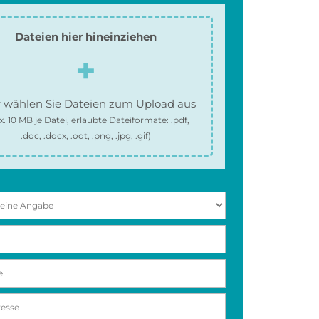
Dateien hier hineinziehen
 wählen Sie Dateien zum Upload aus
x.
10 MB
je Datei, erlaubte Dateiformate:
.pdf,
.doc, .docx, .odt, .png, .jpg, .gif
)