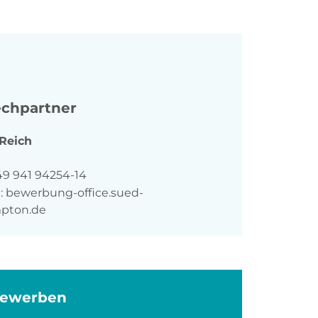
chpartner
Reich
n
49 941 94254-14
:
bewerbung-office.sued-
pton.de
bewerben