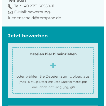
Tempton
Tel.:
+49 2351 66550-11
E-Mail:
bewerbung-
luedenscheid@tempton.de
Jetzt bewerben
Dateien hier hineinziehen
oder wählen Sie Dateien zum Upload aus
(max.
10 MB
je Datei, erlaubte Dateiformate:
.pdf,
.doc, .docx, .odt, .png, .jpg, .gif
)