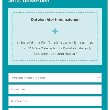
Jetzt bewerben
Dateien hier hineinziehen
oder wählen Sie Dateien zum Upload aus
(max.
10 MB
je Datei, erlaubte Dateiformate:
.pdf,
.doc, .docx, .odt, .png, .jpg, .gif
)