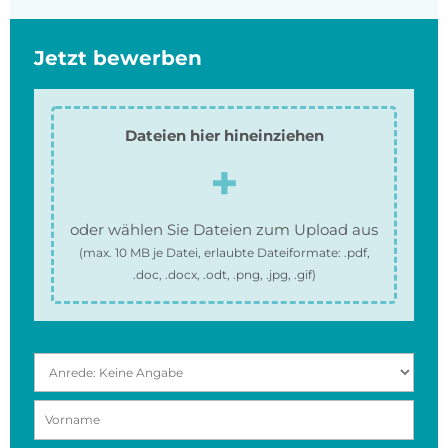
Jetzt bewerben
Dateien hier hineinziehen
oder wählen Sie Dateien zum Upload aus
(max.
10 MB
je Datei, erlaubte Dateiformate:
.pdf,
.doc, .docx, .odt, .png, .jpg, .gif
)