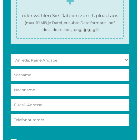
oder wählen Sie Dateien zum Upload aus
(max.
10 MB
je Datei, erlaubte Dateiformate:
.pdf,
.doc, .docx, .odt, .png, .jpg, .gif
)