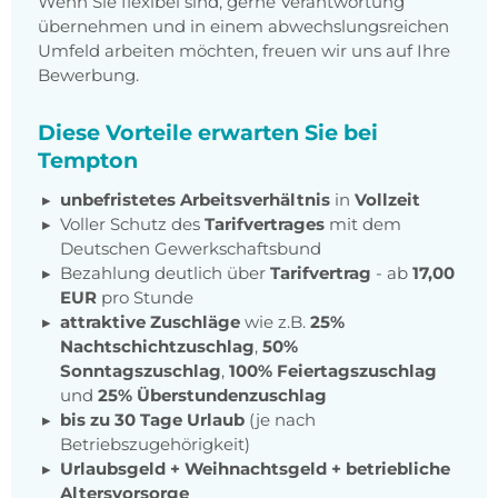
Wenn Sie flexibel sind, gerne Verantwortung
übernehmen und in einem abwechslungsreichen
Umfeld arbeiten möchten, freuen wir uns auf Ihre
Bewerbung.
Diese Vorteile erwarten Sie bei
Tempton
unbefristetes Arbeitsverhältnis
in
Vollzeit
Voller Schutz des
Tarifvertrages
mit dem
Deutschen Gewerkschaftsbund
Bezahlung deutlich über
Tarifvertrag
- ab
17,00
EUR
pro Stunde
attraktive Zuschläge
wie z.B.
25%
Nachtschichtzuschlag
,
50%
Sonntagszuschlag
,
100% Feiertagszuschlag
und
25% Überstundenzuschlag
bis zu 30 Tage Urlaub
(je nach
Betriebszugehörigkeit)
Urlaubsgeld + Weihnachtsgeld
+
betriebliche
Altersvorsorge