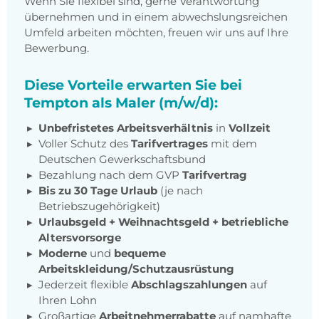
Wenn Sie flexibel sind, gerne Verantwortung
übernehmen und in einem abwechslungsreichen
Umfeld arbeiten möchten, freuen wir uns auf Ihre
Bewerbung.
Diese Vorteile erwarten Sie bei
Tempton als Maler (m/w/d):
Unbefristetes Arbeitsverhältnis
in
Vollzeit
Voller Schutz des
Tarifvertrages
mit dem
Deutschen Gewerkschaftsbund
Bezahlung nach dem GVP
Tarifvertrag
Bis zu 30 Tage Urlaub
(je nach
Betriebszugehörigkeit)
Urlaubsgeld + Weihnachtsgeld
+
betriebliche
Altersvorsorge
Moderne
und
bequeme
Arbeitskleidung/Schutzausrüstung
Jederzeit flexible
Abschlagszahlungen
auf
Ihren Lohn
Großartige
Arbeitnehmerrabatte
auf namhafte