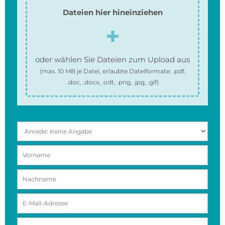
Dateien hier hineinziehen
oder wählen Sie Dateien zum Upload aus
(max.
10 MB
je Datei, erlaubte Dateiformate:
.pdf,
.doc, .docx, .odt, .png, .jpg, .gif
)