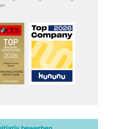
en.
initiativ bewerben