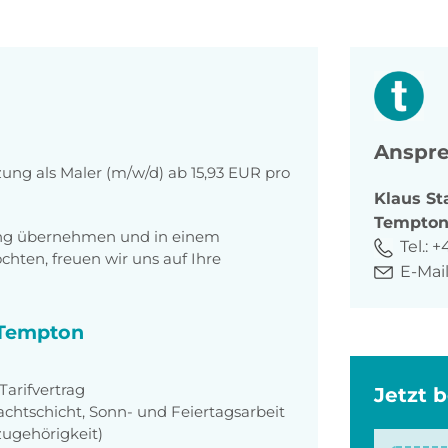
Anspre
zung als Maler (m/w/d) ab 15,93 EUR pro
Klaus
St
Tempto
tung übernehmen und in einem
Tel.:
+
ten, freuen wir uns auf Ihre
E-Mail
i Tempton
arifvertrag
Jetzt 
achtschicht, Sonn- und Feiertagsarbeit
zugehörigkeit)