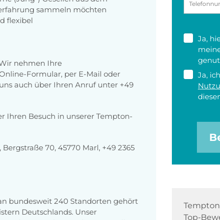
serfahrung sammeln möchten
d flexibel
Ja, h
meine
genut
 Wir nehmen Ihre
nline-Formular, per E-Mail oder
Ja, ic
r uns auch über Ihren Anruf unter +49
Nutz
diesen
er Ihren Besuch in unserer Tempton-
B
Bergstraße 70, 45770 Marl, +49 2365
 an bundesweit 240 Standorten gehört
Tempton 
stern Deutschlands. Unser
Top-Bewe