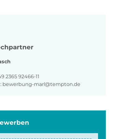
chpartner
asch
n
49 2365 92466-11
:
bewerbung-marl@tempton.de
bewerben