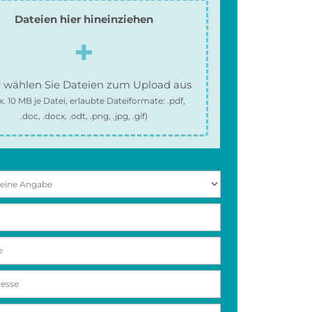
Dateien hier hineinziehen
 wählen Sie Dateien zum Upload aus
x.
10 MB
je Datei, erlaubte Dateiformate:
.pdf,
.doc, .docx, .odt, .png, .jpg, .gif
)