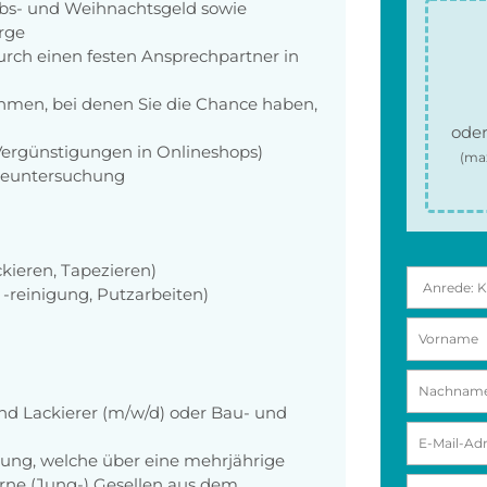
aubs- und Weihnachtsgeld sowie
orge
rch einen festen Ansprechpartner in
men, bei denen Sie die Chance haben,
oder
 Vergünstigungen in Onlineshops)
(ma
rgeuntersuchung
ckieren, Tapezieren)
-reinigung, Putzarbeiten)
nd Lackierer (m/w/d) oder Bau- und
ung, welche über eine mehrjährige
rne (Jung-) Gesellen aus dem