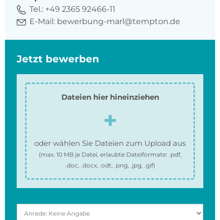
Tel.:
+49 2365 92466-11
E-Mail:
bewerbung-marl@tempton.de
Jetzt bewerben
Dateien hier hineinziehen
oder wählen Sie Dateien zum Upload aus
(max.
10 MB
je Datei, erlaubte Dateiformate:
.pdf,
.doc, .docx, .odt, .png, .jpg, .gif
)