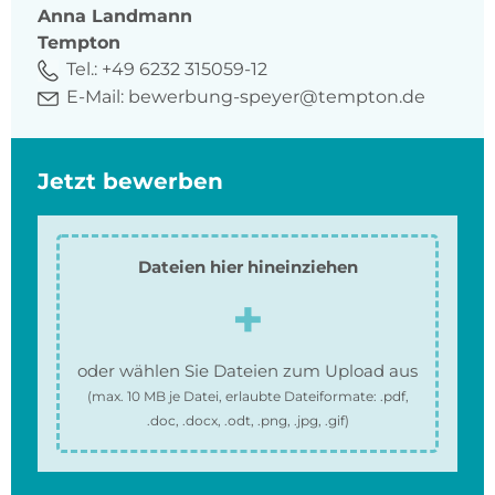
Anna
Landmann
Tempton
Tel.:
+49 6232 315059-12
E-Mail:
bewerbung-speyer@tempton.de
Jetzt bewerben
Dateien hier hineinziehen
oder wählen Sie Dateien zum Upload aus
(max.
10 MB
je Datei, erlaubte Dateiformate:
.pdf,
.doc, .docx, .odt, .png, .jpg, .gif
)