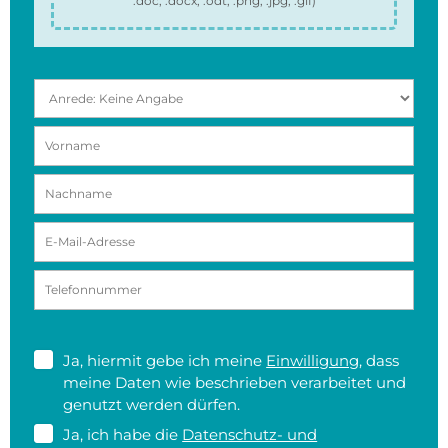
.doc, .docx, .odt, .png, .jpg, .gif
)
Ja, hiermit gebe ich meine
Einwilligung
, dass
meine Daten wie beschrieben verarbeitet und
genutzt werden dürfen.
Ja, ich habe die
Datenschutz- und