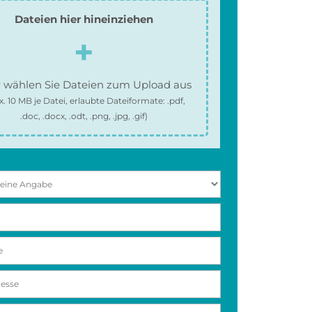
Dateien hier hineinziehen
 wählen Sie Dateien zum Upload aus
x.
10 MB
je Datei, erlaubte Dateiformate:
.pdf,
.doc, .docx, .odt, .png, .jpg, .gif
)