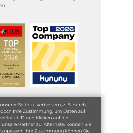
en.
serer Seite zu verbessern, z. B. durch
 jedoch Ihre Zustimmung, um Daten auf
verkauft. Durch Klicken auf die
unsere Partner zu. Alternativ können Sie
 anzupassen. Ihre Zustimmung können Sie
initiativ bewerben