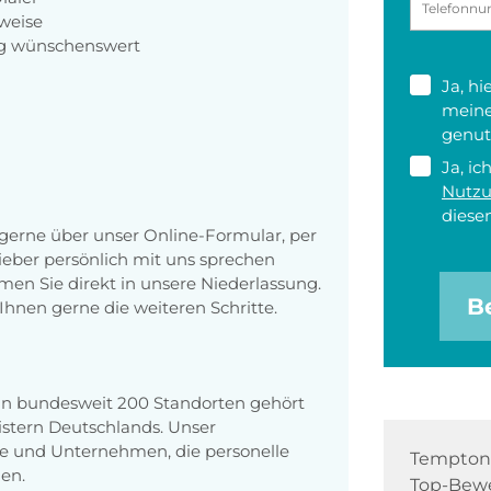
weise
eug wünschenswert
Ja, h
meine
genut
Ja, ic
Nutz
diesen
erne über unser Online-Formular, per
 lieber persönlich mit uns sprechen
en Sie direkt in unsere Niederlassung.
B
Ihnen gerne die weiteren Schritte.
 an bundesweit 200 Standorten gehört
stern Deutschlands. Unser
e und Unternehmen, die personelle
Tempton 
en.
Top-Bewe