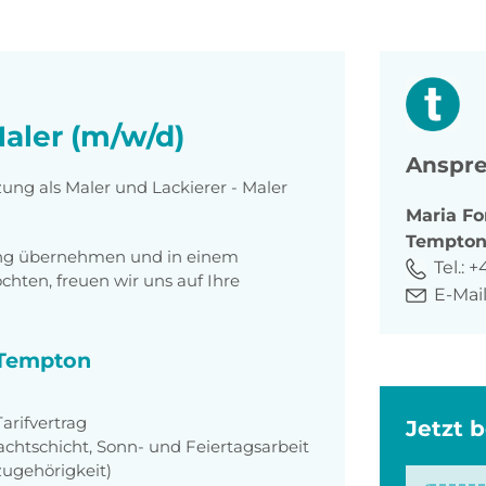
Maler (m/w/d)
Anspre
zung als Maler und Lackierer - Maler
Maria
Fo
Tempto
tung übernehmen und in einem
Tel.:
+
ten, freuen wir uns auf Ihre
E-Mail
i Tempton
rifvertrag
Jetzt 
achtschicht, Sonn- und Feiertagsarbeit
zugehörigkeit)