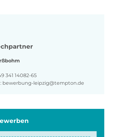
chpartner
rßbohm
n
49 341 14082-65
:
bewerbung-leipzig@tempton.de
bewerben