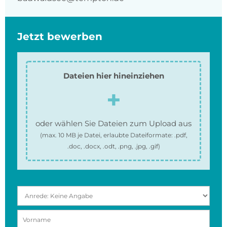
Jetzt bewerben
Dateien hier hineinziehen
oder wählen Sie Dateien zum Upload aus
(max.
10 MB
je Datei, erlaubte Dateiformate:
.pdf,
.doc, .docx, .odt, .png, .jpg, .gif
)