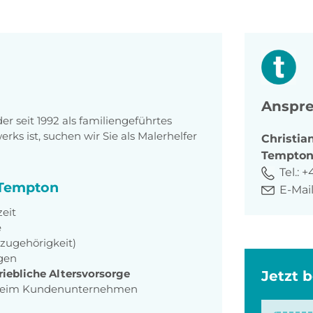
Anspre
 seit 1992 als familiengeführtes
s ist, suchen wir Sie als Malerhelfer
Christia
Tempto
Tel.:
+
i Tempton
E-Mail
zeit
e
szugehörigkeit)
ngen
iebliche Altersvorsorge
Jetzt 
eim Kundenunternehmen