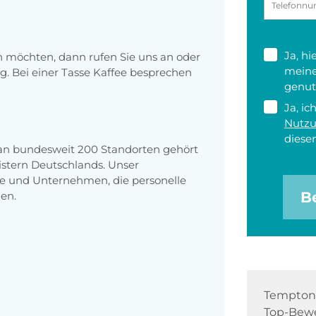
Ja, h
en möchten, dann rufen Sie uns an oder
meine
g. Bei einer Tasse Kaffee besprechen
genut
Ja, ic
Nutz
diesen
 an bundesweit 200 Standorten gehört
stern Deutschlands. Unser
e und Unternehmen, die personelle
B
en.
Tempton 
Top-Bewe