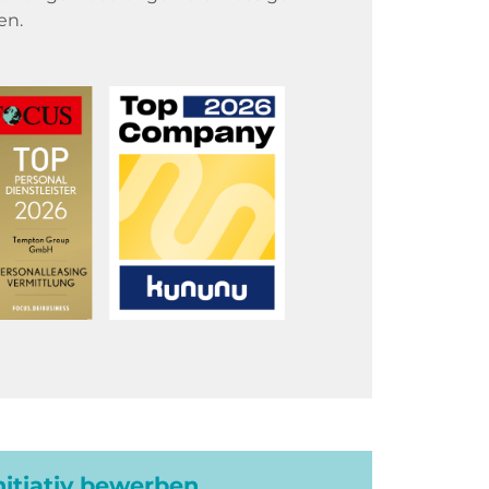
en.
initiativ bewerben