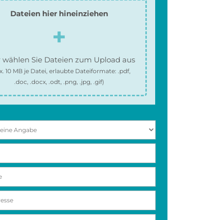
Dateien hier hineinziehen
 wählen Sie Dateien zum Upload aus
x.
10 MB
je Datei, erlaubte Dateiformate:
.pdf,
.doc, .docx, .odt, .png, .jpg, .gif
)