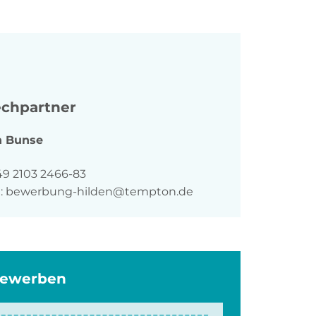
chpartner
n
Bunse
n
49 2103 2466-83
:
bewerbung-hilden@tempton.de
bewerben