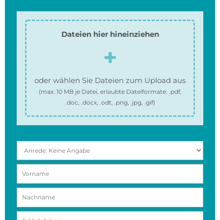
Dateien hier hineinziehen
oder wählen Sie Dateien zum Upload aus
(max.
10 MB
je Datei, erlaubte Dateiformate:
.pdf,
.doc, .docx, .odt, .png, .jpg, .gif
)