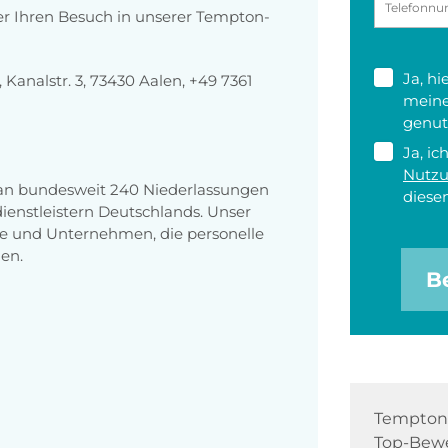
er Ihren Besuch in unserer Tempton-
Ja, h
analstr. 3, 73430 Aalen, +49 7361
meine
genut
Ja, ic
Nutz
 an bundesweit 240 Niederlassungen
diesen
enstleistern Deutschlands. Unser
e und Unternehmen, die personelle
en.
B
Tempton 
Top-Bewe