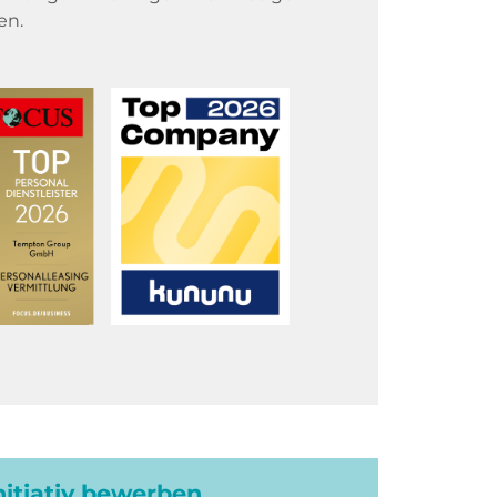
en.
initiativ bewerben