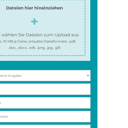
Dateien hier hineinziehen
 wählen Sie Dateien zum Upload aus
x.
10 MB
je Datei, erlaubte Dateiformate:
.pdf,
.doc, .docx, .odt, .png, .jpg, .gif
)