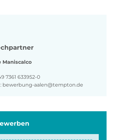
chpartner
e
Maniscalco
n
49 7361 633952-0
:
bewerbung-aalen@tempton.de
bewerben