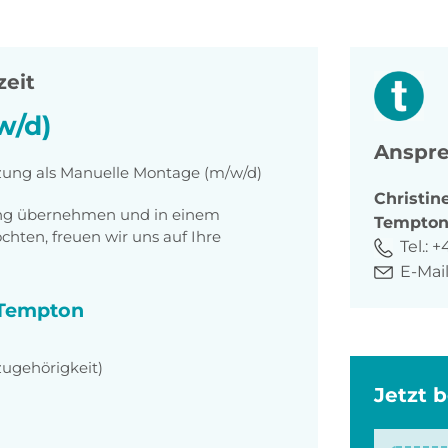
zeit
w/d)
Anspre
tzung als Manuelle Montage (m/w/d)
Christin
tung übernehmen und in einem
Tempto
ten, freuen wir uns auf Ihre
Tel.:
+
E-Mail
i Tempton
zugehörigkeit)
Jetzt 