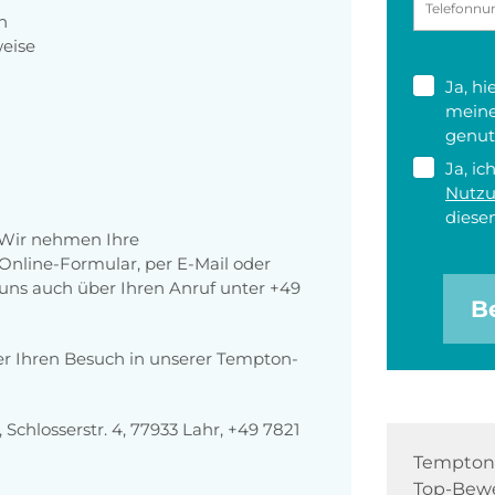
h
weise
Ja, h
meine
genut
Ja, ic
Nutz
diesen
 Wir nehmen Ihre
nline-Formular, per E-Mail oder
r uns auch über Ihren Anruf unter +49
B
er Ihren Besuch in unserer Tempton-
chlosserstr. 4, 77933 Lahr, +49 7821
Tempton 
Top-Bewe