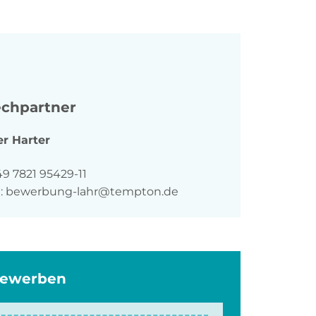
chpartner
er
Harter
n
9 7821 95429-11
:
bewerbung-lahr@tempton.de
bewerben