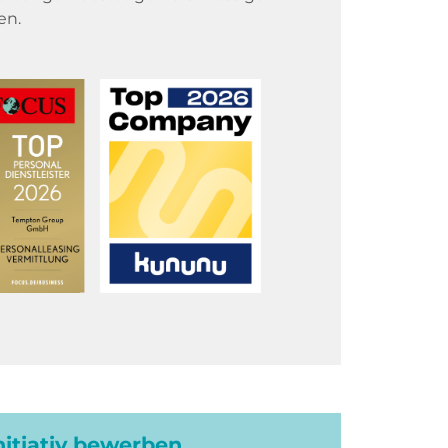
en.
initiativ bewerben