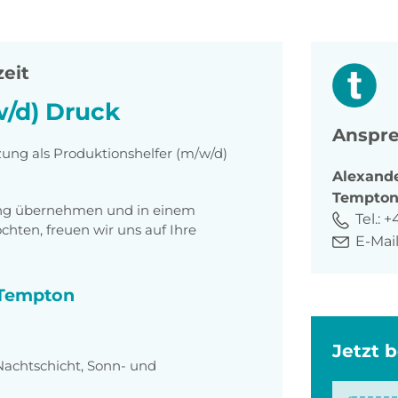
zeit
w/d) Druck
Anspre
zung als Produktionshelfer (m/w/d)
Alexand
Tempto
tung übernehmen und in einem
Tel.:
+4
ten, freuen wir uns auf Ihre
E-Mail
i Tempton
Jetzt 
Nachtschicht, Sonn- und