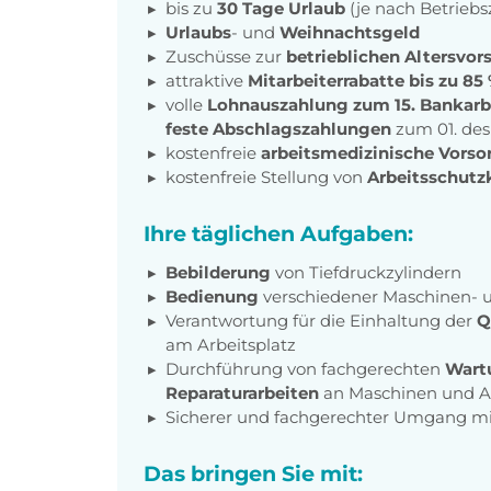
bis zu
30 Tage Urlaub
(je nach Betriebs
Urlaubs
- und
Weihnachtsgeld
Zuschüsse zur
betrieblichen Altersvor
attraktive
Mitarbeiterrabatte bis zu 85
volle
Lohnauszahlung zum 15. Bankarb
feste Abschlagszahlungen
zum 01. de
kostenfreie
arbeitsmedizinische Vors
kostenfreie Stellung von
Arbeitsschutz
Ihre täglichen Aufgaben:
Bebilderung
von Tiefdruckzylindern
Bedienung
verschiedener Maschinen- 
Verantwortung für die Einhaltung der
Q
am Arbeitsplatz
Durchführung von fachgerechten
Wart
Reparaturarbeiten
an Maschinen und 
Sicherer und fachgerechter Umgang mit
Das bringen Sie mit: