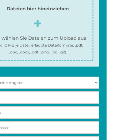
Dateien hier hineinziehen
 wählen Sie Dateien zum Upload aus
x.
10 MB
je Datei, erlaubte Dateiformate:
.pdf,
.doc, .docx, .odt, .png, .jpg, .gif
)