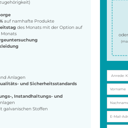
zugehörigkeit)
sorge
 %
auf namhafte Produkte
eitstag
des Monats mit der Option auf
s Monats
oder
orgeuntersuchung
(ma
kleidung
und Anlagen
ualitäts- und Sicherheitsstandards
ungs-, Instandhaltungs- und
Anlagen
 galvanischen Stoffen