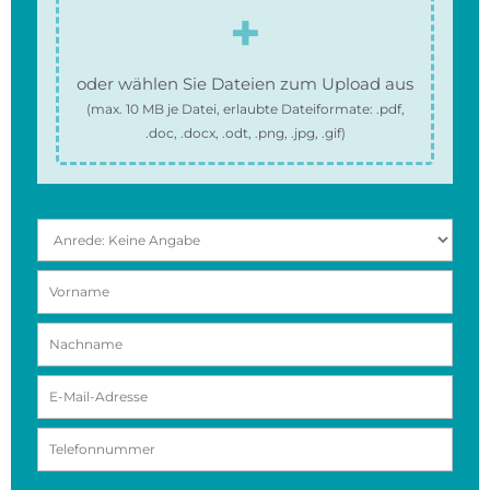
oder wählen Sie Dateien zum Upload aus
(max.
10 MB
je Datei, erlaubte Dateiformate:
.pdf,
.doc, .docx, .odt, .png, .jpg, .gif
)