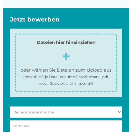
Jetzt bewerben
Dateien hier hineinziehen
oder wählen Sie Dateien zum Upload aus
(max.
10 MB
je Datei, erlaubte Dateiformate:
.pdf,
.doc, .docx, .odt, .png, .jpg, .gif
)