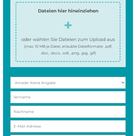
Dateien hier hineinziehen
oder wählen Sie Dateien zum Upload aus
(max.
10 MB
je Datei, erlaubte Dateiformate:
.pdf,
.doc, .docx, .odt, .png, .jpg, .gif
)