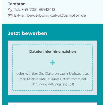
Tempton
Tel.:
+49 7051 96912412
E-Mail:
bewerbung-calw@tempton.de
Jetzt bewerben
Dateien hier hineinziehen
oder wählen Sie Dateien zum Upload aus
(max.
10 MB
je Datei, erlaubte Dateiformate:
.pdf,
.doc, .docx, .odt, .png, .jpg, .gif
)