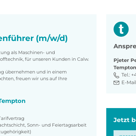
nführer (m/w/d)
Anspre
tzung als Maschinen- und
fftechnik, für unseren Kunden in Calw.
Pjeter
Pe
Tempto
tung übernehmen und in einem
Tel.:
+
ten, freuen wir uns auf Ihre
E-Mail
i Tempton
rifvertrag
Jetzt 
achtschicht, Sonn- und Feiertagsarbeit
zugehörigkeit)