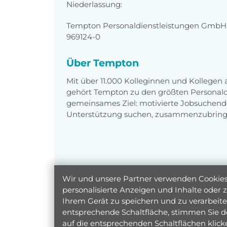
Niederlassung:
Tempton Personaldienstleistungen GmbH, I
969124-0
Über Tempton
Mit über 11.000 Kolleginnen und Kollegen
gehört Tempton zu den größten Personaldi
gemeinsames Ziel: motivierte Jobsuchend
Unterstützung suchen, zusammenzubring
Wir und unsere Partner verwenden Cookies 
personalisierte Anzeigen und Inhalte oder
Ihrem Gerät zu speichern und zu verarbeiten
entsprechende Schaltfläche, stimmen Sie d
auf die entsprechenden Schaltflächen klic