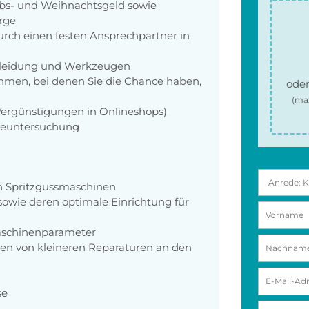
aubs- und Weihnachtsgeld sowie
orge
rch einen festen Ansprechpartner in
zkleidung und Werkzeugen
men, bei denen Sie die Chance haben,
oder
(ma
 Vergünstigungen in Onlineshops)
rgeuntersuchung
n Spritzgussmaschinen
wie deren optimale Einrichtung für
schinenparameter
n von kleineren Reparaturen an den
se