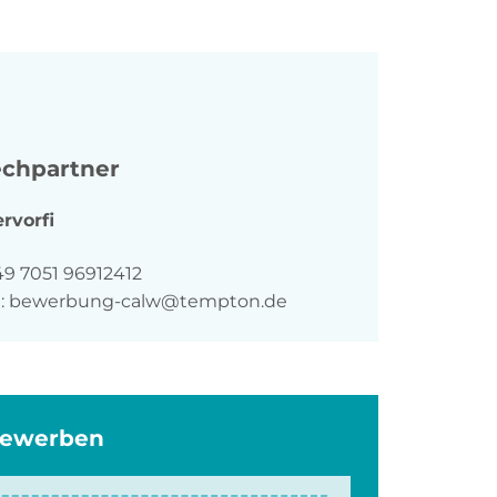
chpartner
rvorfi
n
49 7051 96912412
:
bewerbung-calw@tempton.de
bewerben