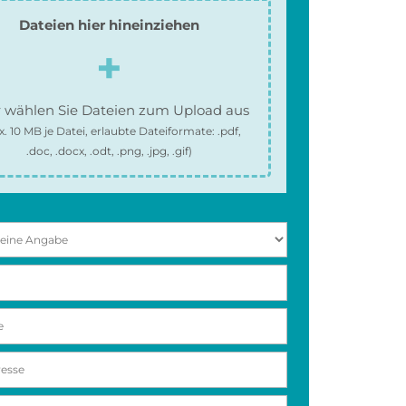
Dateien hier hineinziehen
 wählen Sie Dateien zum Upload aus
x.
10 MB
je Datei, erlaubte Dateiformate:
.pdf,
.doc, .docx, .odt, .png, .jpg, .gif
)