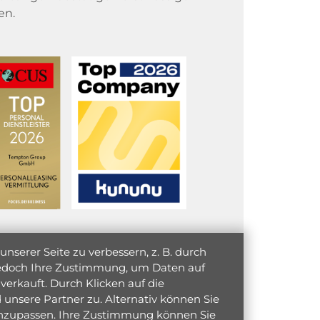
en.
serer Seite zu verbessern, z. B. durch
 jedoch Ihre Zustimmung, um Daten auf
verkauft. Durch Klicken auf die
unsere Partner zu. Alternativ können Sie
 anzupassen. Ihre Zustimmung können Sie
initiativ bewerben