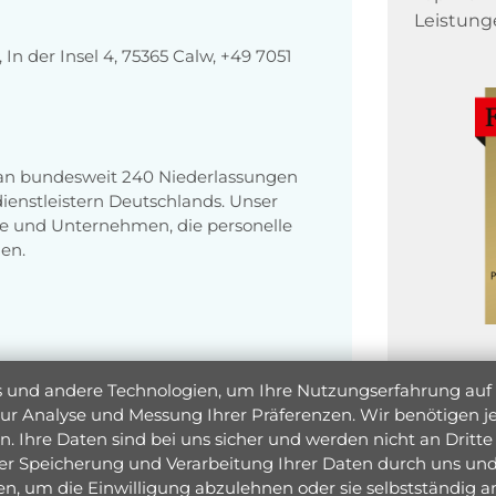
Leistung
n der Insel 4, 75365 Calw, +49 7051
 an bundesweit 240 Niederlassungen
enstleistern Deutschlands. Unser
e und Unternehmen, die personelle
en.
und andere Technologien, um Ihre Nutzungserfahrung auf un
 zur Analyse und Messung Ihrer Präferenzen. Wir benötigen
. Ihre Daten sind bei uns sicher und werden nicht an Dritte 
er Speicherung und Verarbeitung Ihrer Daten durch uns und 
ken, um die Einwilligung abzulehnen oder sie selbstständig
Jetzt 