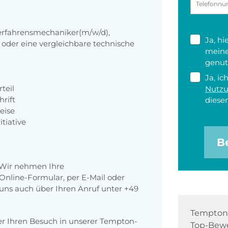
erfahrensmechaniker(m/w/d),
Ja, h
oder eine vergleichbare technische
meine
genut
Ja, ic
teil
Nutz
rift
diesen
eise
tiative
B
 Wir nehmen Ihre
nline-Formular, per E-Mail oder
r uns auch über Ihren Anruf unter +49
Tempton 
er Ihren Besuch in unserer Tempton-
Top-Bewe