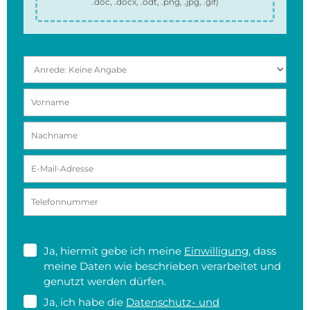
.doc, .docx, .odt, .png, .jpg, .gif
)
Ja, hiermit gebe ich meine
Einwilligung
, dass
meine Daten wie beschrieben verarbeitet und
genutzt werden dürfen.
Ja, ich habe die
Datenschutz- und