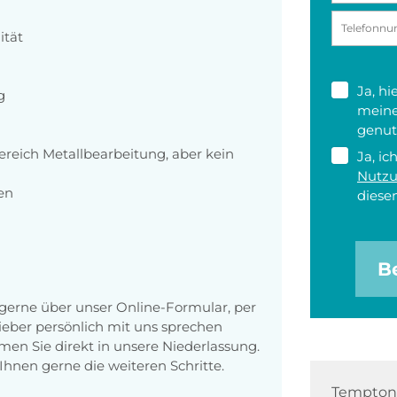
ität
Ja, h
g
meine
genut
eich Metallbearbeitung, aber kein
Ja, ic
Nutz
en
diesen
B
erne über unser Online-Formular, per
 lieber persönlich mit uns sprechen
en Sie direkt in unsere Niederlassung.
Ihnen gerne die weiteren Schritte.
Tempton 