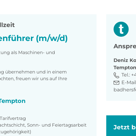
lzeit
nführer (m/w/d)
Anspre
tzung als Maschinen- und
Deniz
Ko
Tempto
tung übernehmen und in einem
Tel.:
+4
ten, freuen wir uns auf Ihre
E-Mail
badhers
i Tempton
Tarifvertrag
achtschicht, Sonn- und Feiertagsarbeit
Jetzt 
zugehörigkeit)