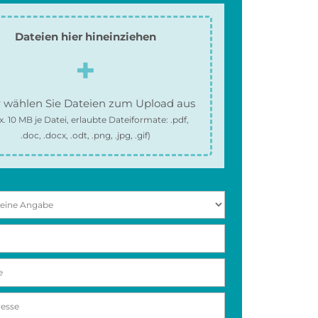
Dateien hier hineinziehen
 wählen Sie Dateien zum Upload aus
x.
10 MB
je Datei, erlaubte Dateiformate:
.pdf,
.doc, .docx, .odt, .png, .jpg, .gif
)