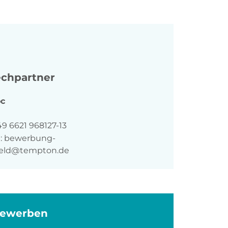
chpartner
c
n
9 6621 968127-13
:
bewerbung-
feld@tempton.de
bewerben