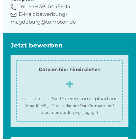
Tel.:
+49 391 54458-15
E-Mail:
bewerbung-
magdeburg@tempton.de
Jetzt bewerben
Dateien hier hineinziehen
oder wählen Sie Dateien zum Upload aus
(max.
10 MB
je Datei, erlaubte Dateiformate:
.pdf,
.doc, .docx, .odt, .png, .jpg, .gif
)